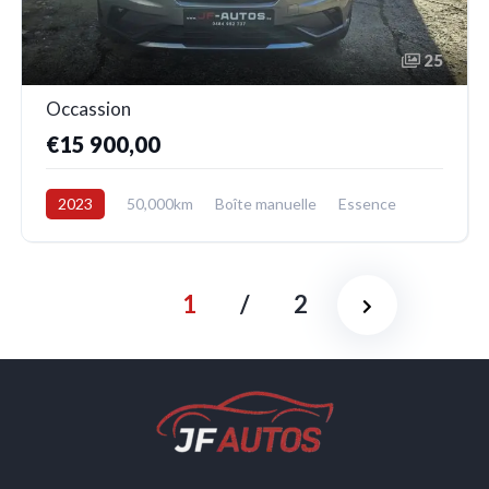
25
Occassion
€15 900,00
2023
50,000km
Boîte manuelle
Essence
Avant
1
/
2