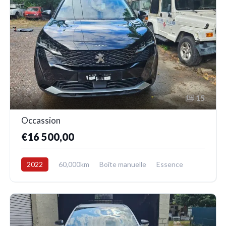
15
Occassion
€16 500,00
2022
60,000km
Boîte manuelle
Essence
Avant