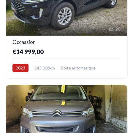
20
Occassion
€14 999,00
2023
143,000km
Boîte automatique
Electrique/Essence
Avant