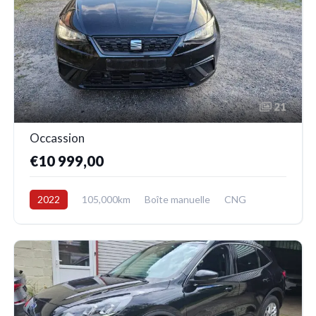
21
Occassion
€10 999,00
2022
105,000km
Boîte manuelle
CNG
Avant