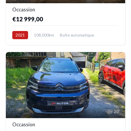
Occassion
€12 999,00
2021
108,000km
Boîte automatique
Essence
Avant
20
Occassion