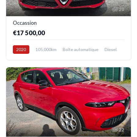
20
Occassion
€17 500,00
2020
105,000km
Boîte automatique
Diesel
4x4
22