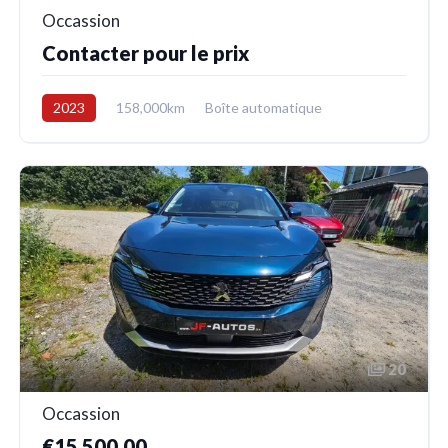
Occassion
Contacter pour le prix
2023
158,000km
Boîte automatique
Electrique/Essence
Avant
20
Occassion
€15 500,00