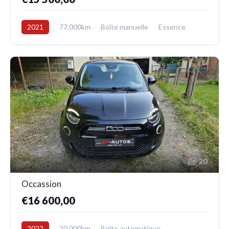
2021
77,000km
Boîte manuelle
Essence
Avant
20
Occassion
€16 600,00
2022
20,000km
Boîte automatique