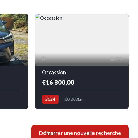
23
21
Occassion
€16 800,00
2024
60,000km
Avant
Boîte manuelle
Essence
Avant
Démarrer une nouvelle recherche