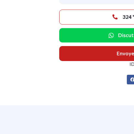
Discut
Envoye
I