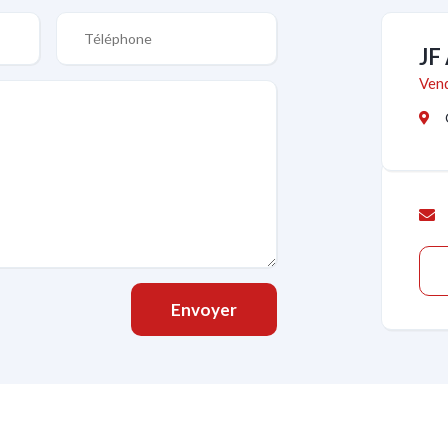
JF
Vend
Envoyer