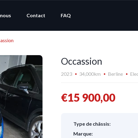
 nous
Contact
FAQ
assion
Occassion
2023
34,000km
Berline
Ele
€15 900,00
Type de châssis:
Marque: