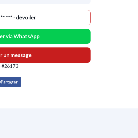
324 *** *** - dévoiler
er via WhatsApp
r un message
D #26173
Partager