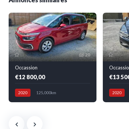
20
Occassion
Occassio
€12 800,00
€13 50
2020
125,000km
2020
Boîte automatique
Diesel
Avant
Boîte manu