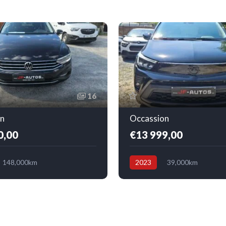
16
n
Occassion
0,00
€13 999,00
148,000km
2023
39,000km
elle
Essence
Avant
Boîte manuelle
Essence