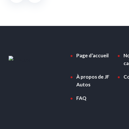
Page d’accueil
No
ca
À propos de JF
Co
Autos
FAQ