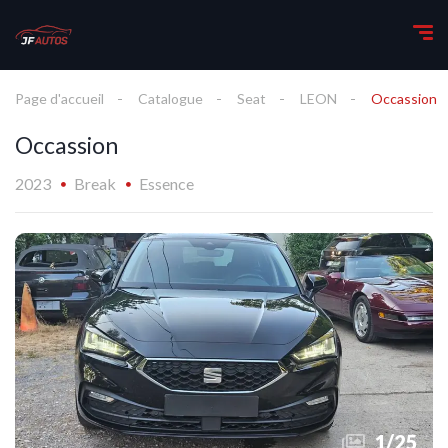
Page d'accueil
Catalogue
Seat
LEON
Occassion
Occassion
2023
Break
Essence
1
/
25