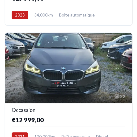
2023
34,000km
Boîte automatique
Electrique
Avant
22
Occassion
€12 999,00
2021
130,000km
Boîte manuelle
Diesel