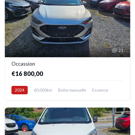
21
Occassion
€16 800,00
2024
60,000km
Boîte manuelle
Essence
Avant