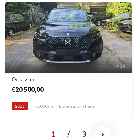
20
Occassion
€20 500,00
2021
77,000km
Boîte automatique
Electrique/Essence
Avant
1
/
3