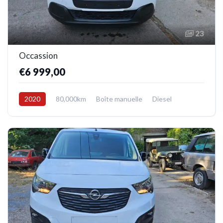
23
Occassion
€6 999,00
2020
80,000km
Boîte manuelle
Diesel
Avant