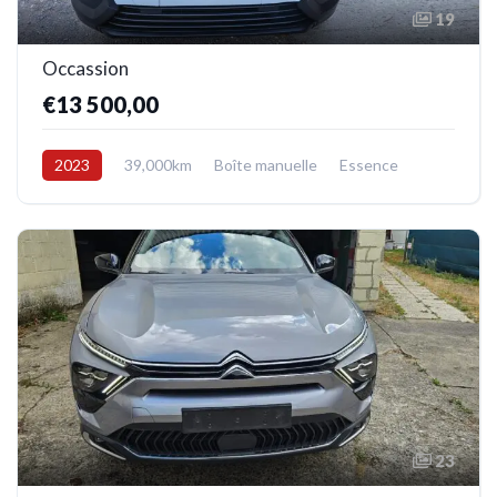
19
Occassion
€13 500,00
2023
39,000km
Boîte manuelle
Essence
Avant
23