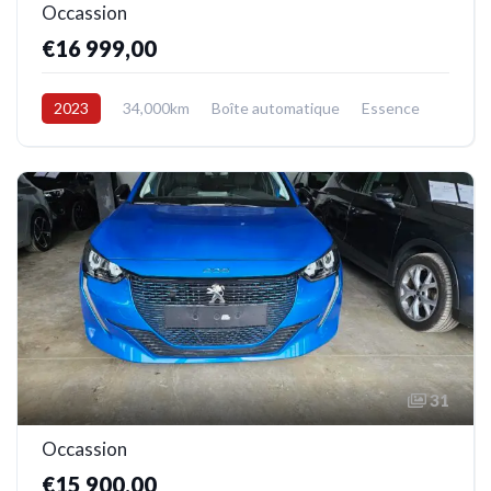
Occassion
€16 999,00
2023
34,000km
Boîte automatique
Essence
Avant
31
Occassion
€15 900,00