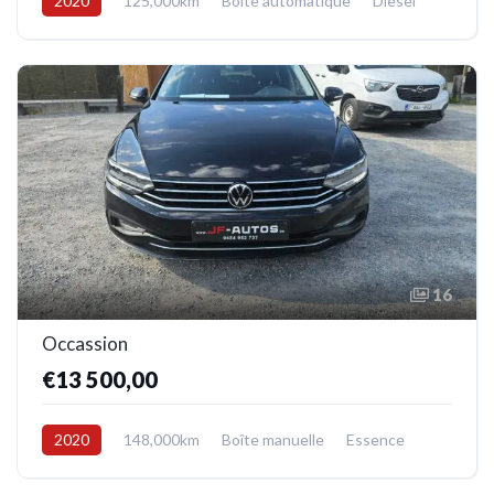
2020
125,000km
Boîte automatique
Diesel
Avant
16
Occassion
€13 500,00
2020
148,000km
Boîte manuelle
Essence
Avant