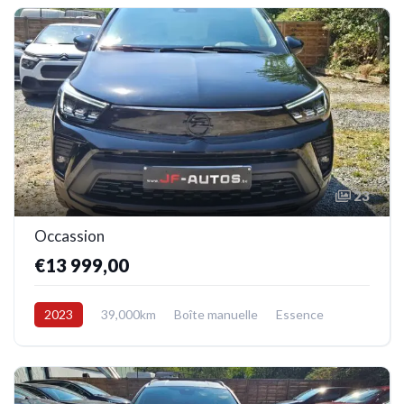
23
Occassion
€13 999,00
2023
39,000km
Boîte manuelle
Essence
Avant