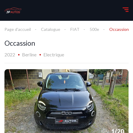
Page d'accueil
Catalogue
FIAT
500e
Occassion
Occassion
2022
Berline
Electrique
1
/
20