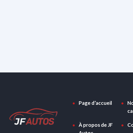
Page d’accueil
No
ca
À propos de JF
Co
Autos