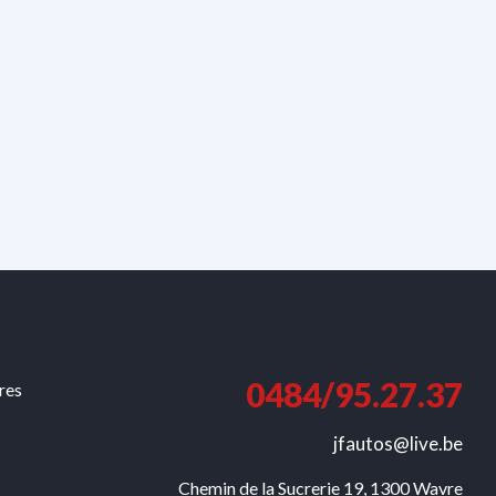
0484/95.27.37
ures
jfautos@live.be
Chemin de la Sucrerie 19, 1300 Wavre