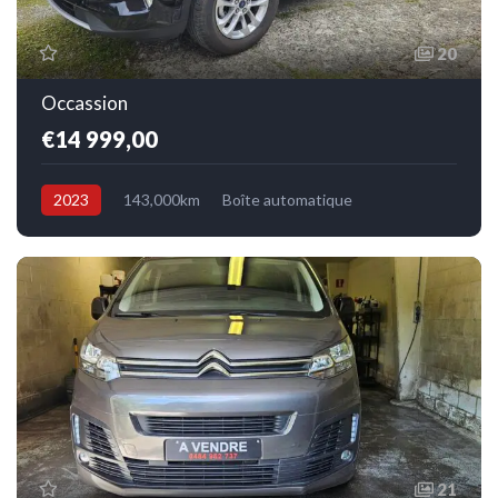
20
Occassion
€14 999,00
2023
143,000km
Boîte automatique
Electrique/Essence
Avant
21