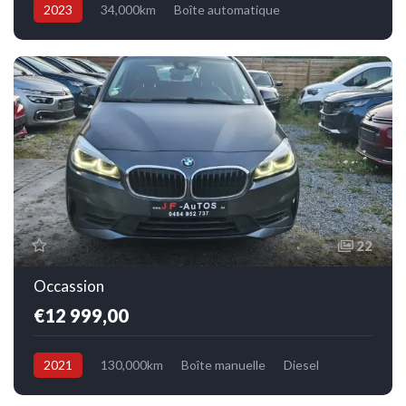
2023
34,000km
Boîte automatique
Electrique
Avant
22
Occassion
€12 999,00
2021
130,000km
Boîte manuelle
Diesel
Avant