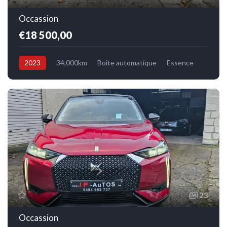
Occassion
€18 500,00
2023
34,000km
Boîte automatique
Essence
Avant
23
Occassion