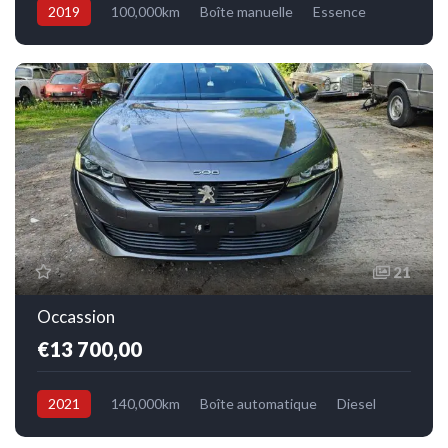
2019
100,000km
Boîte manuelle
Essence
Avant
21
Occassion
€13 700,00
2021
140,000km
Boîte automatique
Diesel
Avant