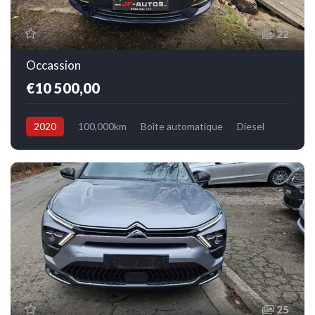
22
Occassion
€10 500,00
2020
100,000km
Boîte automatique
Diesel
Avant
25