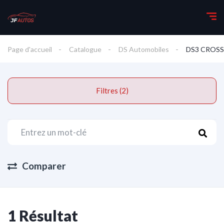
Page d'accueil
Catalogue
DS Automobiles
DS3 CROS
Filtres (2)
Comparer
1 Résultat